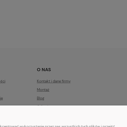
O NAS
ości
Kontakt i dane firmy
Montaż
je
Blog
O firmie
kceptować wykorzystanie przez nas wszystkich tych plików i przejść