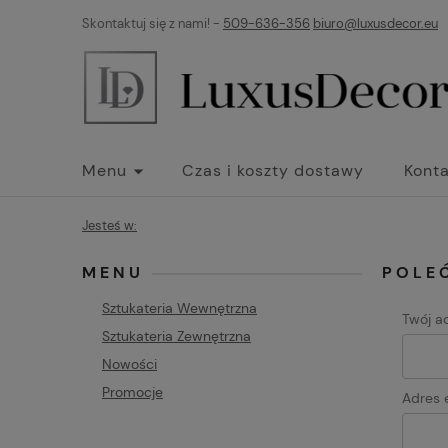
Skontaktuj się z nami! -
509-636-356
biuro@luxusdecor.eu
Menu
Czas i koszty dostawy
Konta
Jesteś w:
MENU
POLE
Sztukateria Wewnętrzna
Twój a
Sztukateria Zewnętrzna
Nowości
Promocje
Adres e