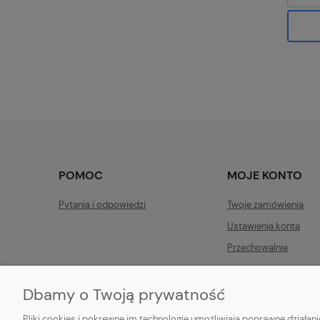
POMOC
MOJE KONTO
Pytania i odpowiedzi
Twoje zamówienia
Ustawienia konta
Przechowalnia
Dbamy o Twoją prywatność
Pliki cookies i pokrewne im technologie umożliwiają poprawne działa