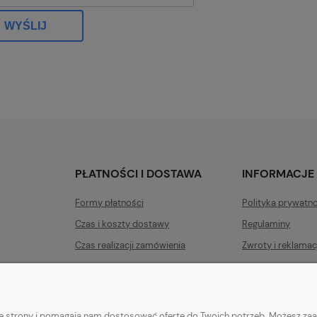
WYŚLIJ
PŁATNOŚCI I DOSTAWA
INFORMACJE
Formy płatności
Polityka prywatn
Czas i koszty dostawy
Regulaminy
Czas realizacji zamówienia
Zwroty i reklamac
nie strony i pomagają nam dostosować ofertę do Twoich potrzeb. Możesz zaa