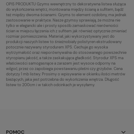
OPIS PRODUKTU Gzyms wewnętrzny to dekoratywna listwa służąca
do wykończenia wnętrz, montowana między ścianą a sufitem, bądź
też między dwoma ścianami. Gzyms to element ozdobny, ma jednak
zastosowanie w praktyce. Nasze gzymsy sprawiają, że można nie
tylko w elegancki ale i prosty sposób zamaskować nierówności
ścian w miejscu łączenia ich z sufitem jak również optycznie zmieniać
rozmiar pomieszczenia. Materiał, jaki wykorzystywany jest do
produkcji naszych listew to śnieżnobiały polistyren ekstrudowany
potocznie nazywany styrodurem XPS. Cechuje go wysoka
wytrzymałość oraz nieporównywalna do stosowanego powszechnie
styropianu jakość, a także zaskakująca gładkość. Styrodur XPS ma
właściwości samogasnące a zarazem jest wysoce odporny na
wilgoć, przez co zapobiega powstawaniu pleśni czy grzybów. Cena
dotyczy 1 mb listwy. Prosimy o wpisywanie w okienku ilości metrów
bieżących, jaka jest potrzebna do wykończenia wnętrza. Długość
listew to 200cm i w takich odcinkach je wysyłamy.
POMOC