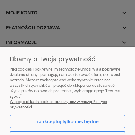
MOJE KONTO
PŁATNOŚCI I DOSTAWA
INFORMACJE
O NAS
Dbamy o Twoją prywatność
Pliki cookies i pokrewne im technologie umożliwiają poprawne
działanie strony i pomagają nam dostosować ofertę do Twoich
potrzeb. Możesz zaakceptować wykorzystanie przez nas
wszystkich tych plików i przejść do sklepu lub dostosować
użycie plików do swoich preferencji, wybierając opcję "Dostosuj
|
Mniszek 7A
|
28-366 Małogoszcz
|
509-636-356
|
LUXUS DECOR
TEL:
zgody".
biuro@luxusdecor.eu
|
6762399676
MAIL:
NIP:
Więcej o plikach cookies przeczytasz w naszej Polityce
prywatności.
zaakceptuj tylko niezbędne
pokaż pełną wersję strony