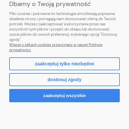
Dbamy o Twoją prywatność
MOJE KONTO
Pliki cookies i pokrewne im technologie umożliwiają poprawne
działanie strony i pomagają nam dostosować ofertę do Twoich
potrzeb. Możesz zaakceptować wykorzystanie przez nas
PŁATNOŚCI I DOSTAWA
wszystkich tych plików i przejść do sklepu lub dostosować
użycie plików do swoich preferencji, wybierając opcję "Dostosuj
INFORMACJE
zgody".
Więcej o plikach cookies przeczytasz w naszej Polityce
prywatności.
O NAS
zaakceptuj tylko niezbędne
dostosuj zgody
|
Mniszek 7A
|
28-366 Małogoszcz
|
509-636-356
|
LUXUS DECOR
TEL:
biuro@luxusdecor.eu
|
6762399676
MAIL:
NIP:
zaakceptuj wszystkie
pokaż pełną wersję strony