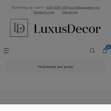
Skontaktuj się z nami! -
509-636-356
biuro@luxusdecor.eu
Zarejestruj się
Zaloguj się
Twój koszyk jest pusty.
POMOC