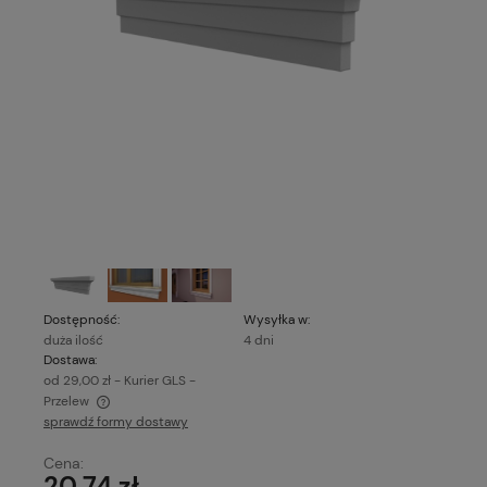
Dostępność:
Wysyłka w:
duża ilość
4 dni
Dostawa:
od 29,00 zł
- Kurier GLS -
Przelew
sprawdź formy dostawy
Cena nie zawiera ewentualnych kosztów płatności
Cena:
20,74 zł