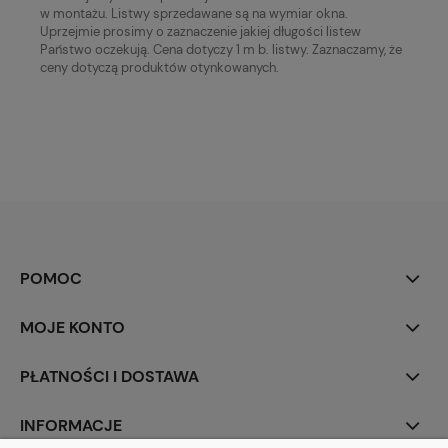
w montażu. Listwy sprzedawane są na wymiar okna.
Uprzejmie prosimy o zaznaczenie jakiej długości listew
Państwo oczekują. Cena dotyczy 1 m b. listwy. Zaznaczamy, że
ceny dotyczą produktów otynkowanych.
POMOC
MOJE KONTO
PŁATNOŚCI I DOSTAWA
INFORMACJE