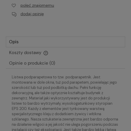
poleć znajomemu
dodaj opinię
Opis
Koszty dostawy
Cena nie zawiera ewentualnych kosztów płatności
Opinie o produkcie (0)
Listwa podparapetowa to tzw. podparapetnik. Jest
montowana w dole okna, tuż pod parapetem, powielając jego
szerokość lub tuż pod podbitką dachu. Pełni funkcję
dekoracyjną, ale także optycznie kształtuje budynek z
zewnątrz. Materiał jaki wykorzystywany jest do produkcji
listew to bardzo wytrzymały, wysokogatunkowy styropian
EPS 200. Każdy z elementów jest tynkowany warstwą
specjalistycznego kleju z dodatkiem żywicy i włókna
szklanego. Nasza sztukateria zewnętrzna jest bardzo odporna
na działanie wilgoci a jej jakość nie ulega pogorszeniu podczas
instalacji czy też eksploatacji. Jest także bardzo lekka i łatwa