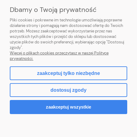
O NAS
Dbamy o Twoją prywatność
Pliki cookies i pokrewne im technologie umożliwiają poprawne
działanie strony i pomagają nam dostosować ofertę do Twoich
potrzeb. Możesz zaakceptować wykorzystanie przez nas
wszystkich tych plików i przejść do sklepu lub dostosować
użycie plików do swoich preferencji, wybierając opcję "Dostosuj
|
Mniszek 7A
|
28-366 Małogoszcz
|
509-636-356
|
LUXUS DECOR
TEL:
zgody".
biuro@luxusdecor.eu
|
6762399676
MAIL:
NIP:
Więcej o plikach cookies przeczytasz w naszej Polityce
prywatności.
zaakceptuj tylko niezbędne
pokaż pełną wersję strony
dostosuj zgody
Sklep internetowy Shoper.pl
zaakceptuj wszystkie