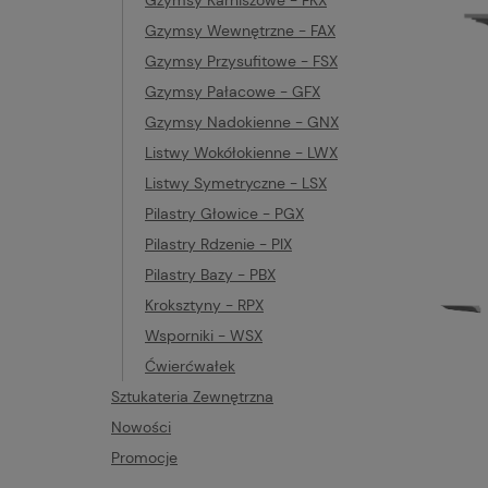
Gzymsy Karniszowe - FKX
Gzymsy Wewnętrzne - FAX
Gzymsy Przysufitowe - FSX
Gzymsy Pałacowe - GFX
Gzymsy Nadokienne - GNX
Listwy Wokółokienne - LWX
Listwy Symetryczne - LSX
Pilastry Głowice - PGX
Pilastry Rdzenie - PIX
Pilastry Bazy - PBX
Kroksztyny - RPX
Wsporniki - WSX
Ćwierćwałek
Sztukateria Zewnętrzna
Nowości
Promocje