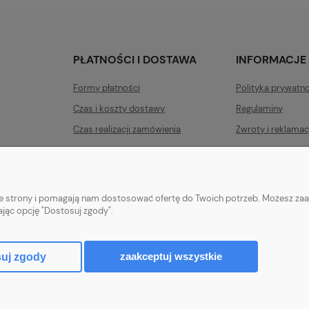
PŁATNOŚCI I DOSTAWA
INFORMACJE
Formy płatności
Polityka prywatn
Czas i koszty dostawy
Regulaminy
Czas realizacji zamówienia
Zwroty i reklamac
nie strony i pomagają nam dostosować ofertę do Twoich potrzeb. Możesz zaa
ając opcję "Dostosuj zgody".
zek 7A
|
28-366 Małogoszcz
|
509-636-356
|
biuro@luxusdecor.
TEL:
MAIL:
zaakceptuj wszystkie
uj zgody
Sklep internetowy Shoper.pl