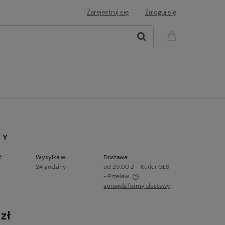
Zarejestruj się
Zaloguj się
NY
:
Wysyłka w:
Dostawa:
24 godziny
od 29,00 zł
- Kurier GLS
- Przelew
sprawdź formy dostawy
Cena nie zawiera ewentualnych kosztów
płatności
zł