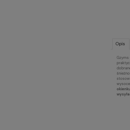
Opis
Gzyms o
praktyc
dobrane
śnieżno
stosowa
wysoce 
okienku
wysyła