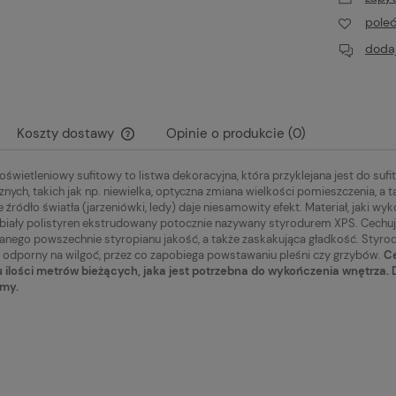
pole
dodaj
Koszty dostawy
Opinie o produkcie (0)
świetleniowy sufitowy to listwa dekoracyjna, która przyklejana jest do suf
Cena nie zawiera ewentualnych kosztów
znych, takich jak np. niewielka, optyczna zmiana wielkości pomieszczenia, 
płatności
 źródło światła (jarzeniówki, ledy) daje niesamowity efekt. Materiał, jaki wy
biały polistyren ekstrudowany potocznie nazywany styrodurem XPS. Cech
nego powszechnie styropianu jakość, a także zaskakująca gładkość. Styr
odporny na wilgoć, przez co zapobiega powstawaniu pleśni czy grzybów.
Ce
 ilości metrów bieżących, jaka jest potrzebna do wykończenia wnętrza. 
my.