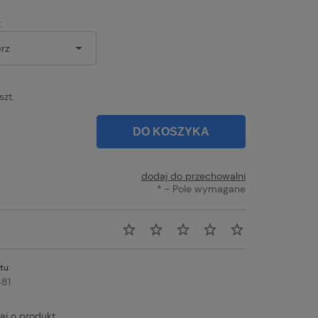
:
szt.
DO KOSZYKA
dodaj do przechowalni
*
- Pole wymagane
tu:
81
aj o produkt