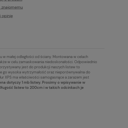
ć znajomemu
 opinię
itu w małej odległości od ściany. Montowana w celach
a także w celu zamaskowania niedoskonałości. Odpowiednio
korzystywany jest do produkcji naszych listew to
uje go wysoka wytrzymałość oraz nieporównywalna do
odur XPS ma właściwości samogasnące a zarazem jest
na dotyczy 1 mb listwy. Prosimy o wpisywanie w
Długość listew to 200cm i w takich odcinkach je