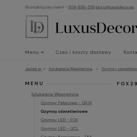
Skontaktuj się z nami! -
509-636-356
biuro@luxusdecor.eu
Menu
Czas i koszty dostawy
Konta
Jesteś w:
»
Sztukateria Wewnętrzna
»
Gzymsy oświetlen
MENU
FOX2
Sztukateria Wewnętrzna
Gzymsy Pałacowe - GFJX
Gzymsy oświetleniowe
Gzymsy LED - FOX
Gzymsy LED - UCL