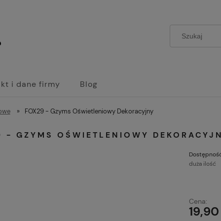
kt i dane firmy
Blog
iowe
»
FOX29 - Gzyms Oświetleniowy Dekoracyjny
9 - GZYMS OŚWIETLENIOWY DEKORACYJ
Dostępność
duża ilość
Cena:
19,90 