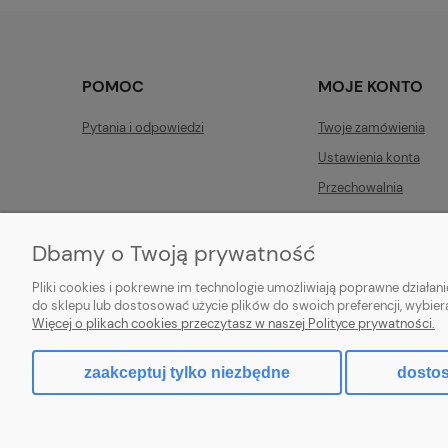
POMOC
MOJE KONTO
Pytania i odpowiedzi
Twoje zamówienia
Ustawienia konta
Przechowalnia
Dbamy o Twoją prywatność
Pliki cookies i pokrewne im technologie umożliwiają poprawne działa
do sklepu lub dostosować użycie plików do swoich preferencji, wybier
|
Mnis
LUXUS DECOR
Więcej o plikach cookies przeczytasz w naszej Polityce prywatności.
zaakceptuj tylko niezbędne
dostos