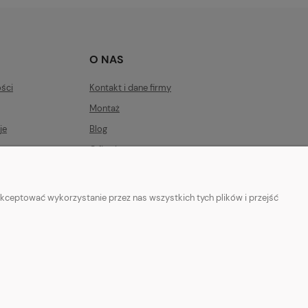
O NAS
ości
Kontakt i dane firmy
Montaż
je
Blog
O firmie
kceptować wykorzystanie przez nas wszystkich tych plików i przejść
eu
|
6762399676
NIP: