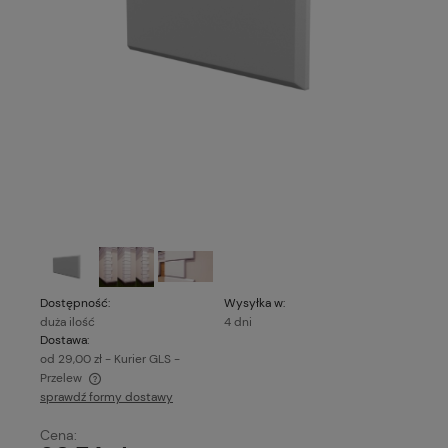
Dostępność:
Wysyłka w:
duża ilość
4 dni
Dostawa:
od 29,00 zł
- Kurier GLS -
Przelew
sprawdź formy dostawy
Cena nie zawiera ewentualnych kosztów płatności
Cena: