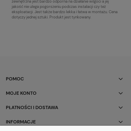
zewnętrzna jest bardzo odporna na działanie wilgoci a jej
jakość nie ulega pogorszeniu podczas instalacji czy też
eksploatacji. Jest także bardzo lekka i łatwa w montażu. Cena
dotyczy jednej sztuki. Produkt jest tynkowany.
POMOC
MOJE KONTO
PŁATNOŚCI I DOSTAWA
INFORMACJE