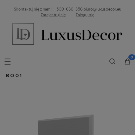
Skontaktuj się z nami! -
509-636-356
biuro@luxusdecor.eu
Zarejestruj się
Zaloguj się
BO01