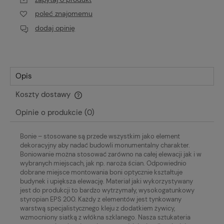
poleć znajomemu
dodaj opinię
Opis
Koszty dostawy
Cena nie zawiera ewentualnych kosztów płatności
Opinie o produkcie (0)
Bonie – stosowane są przede wszystkim jako element
dekoracyjny aby nadać budowli monumentalny charakter.
Boniowanie można stosować zarówno na całej elewacji jak i w
wybranych miejscach, jak np. naroża ścian. Odpowiednio
dobrane miejsce montowania boni optycznie kształtuje
budynek i upiększa elewację. Materiał jaki wykorzystywany
jest do produkcji to bardzo wytrzymały, wysokogatunkowy
styropian EPS 200. Każdy z elementów jest tynkowany
warstwą specjalistycznego kleju z dodatkiem żywicy,
wzmocniony siatką z włókna szklanego. Nasza sztukateria