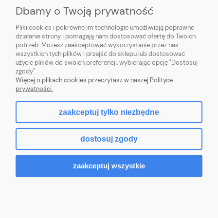
O NAS
Dbamy o Twoją prywatność
Pliki cookies i pokrewne im technologie umożliwiają poprawne
działanie strony i pomagają nam dostosować ofertę do Twoich
potrzeb. Możesz zaakceptować wykorzystanie przez nas
wszystkich tych plików i przejść do sklepu lub dostosować
użycie plików do swoich preferencji, wybierając opcję "Dostosuj
|
Mniszek 7A
|
28-366 Małogoszcz
|
509-636-356
|
LUXUS DECOR
TEL:
zgody".
biuro@luxusdecor.eu
|
6762399676
MAIL:
NIP:
Więcej o plikach cookies przeczytasz w naszej Polityce
prywatności.
zaakceptuj tylko niezbędne
pokaż pełną wersję strony
dostosuj zgody
Sklep internetowy Shoper.pl
zaakceptuj wszystkie