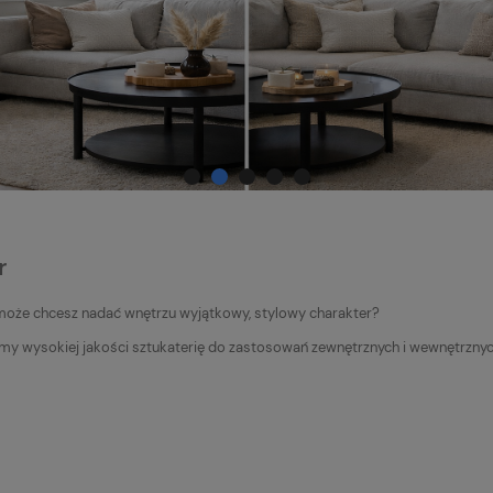
r
A może chcesz nadać wnętrzu wyjątkowy, stylowy charakter?
emy wysokiej jakości sztukaterię do zastosowań zewnętrznych i wewnętrznych