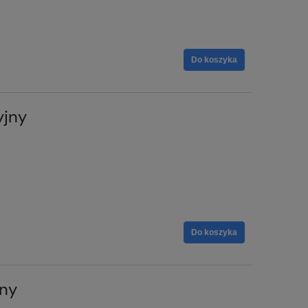
Do koszyka
yjny
Do koszyka
jny