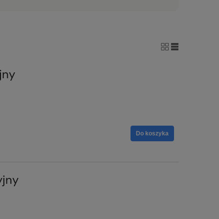
jny
Do koszyka
yjny