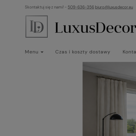
Skontaktuj się z nami! -
509-636-356
biuro@luxusdecor.eu
Menu
Czas i koszty dostawy
Konta